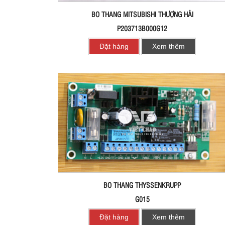
BO THANG MITSUBISHI THƯỢNG HẢI
P203713B000G12
Đặt hàng
Xem thêm
BO THANG THYSSENKRUPP
G015
Đặt hàng
Xem thêm