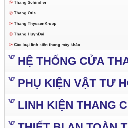
Thang Schindler
Thang Otis
Thang ThyssenKrupp
Thang HuynDai
Các loại linh kiện thang máy khác
HỆ THỐNG CỬA TH
PHỤ KIỆN VẬT TƯ 
LINH KIỆN THANG 
THIẾT BỊ AN TOÀN