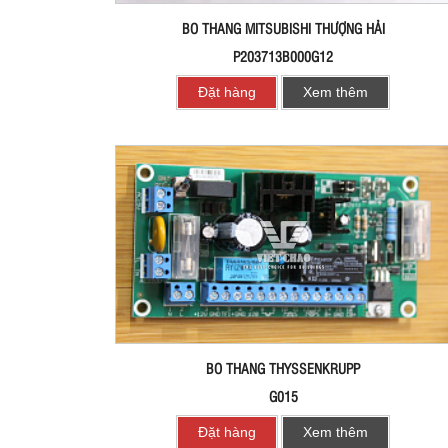
BO THANG MITSUBISHI THƯỢNG HẢI
P203713B000G12
Đặt hàng
Xem thêm
BO THANG THYSSENKRUPP
G015
Đặt hàng
Xem thêm