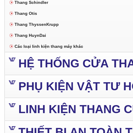
Thang Schindler
Thang Otis
Thang ThyssenKrupp
Thang HuynDai
Các loại linh kiện thang máy khác
HỆ THỐNG CỬA TH
PHỤ KIỆN VẬT TƯ 
LINH KIỆN THANG 
THIẾT BỊ AN TOÀN