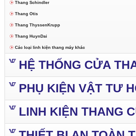
Thang Schindler
Thang Otis
Thang ThyssenKrupp
Thang HuynDai
Các loại linh kiện thang máy khác
HỆ THỐNG CỬA TH
PHỤ KIỆN VẬT TƯ 
LINH KIỆN THANG 
THIẾT BỊ AN TOÀN