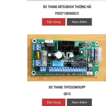
BO THANG MITSUBISHI THƯỢNG HẢI
P203713B000G12
Đặt hàng
Xem thêm
BO THANG THYSSENKRUPP
G015
Đặt hàng
Xem thêm