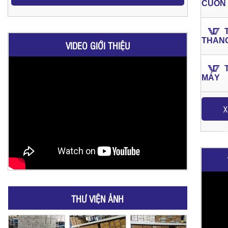
CUỐN
THAN
VIDEO GIỚI THIỆU
MÁY
X
P
THƯ VIỆN ẢNH