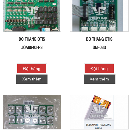
BO THANG OTIS
BO THANG OTIS
JOA6840FR3
SM-03D
Đặt hàng
Đặt hàng
Xem thêm
Xem thêm