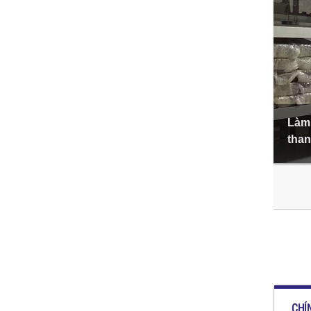
Làm 
than
CHÍN