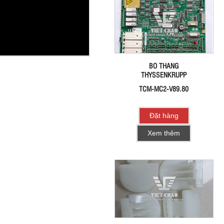
BO THANG
THYSSENKRUPP
TCM-MC2-V89.80
Đặt hàng
Xem thêm