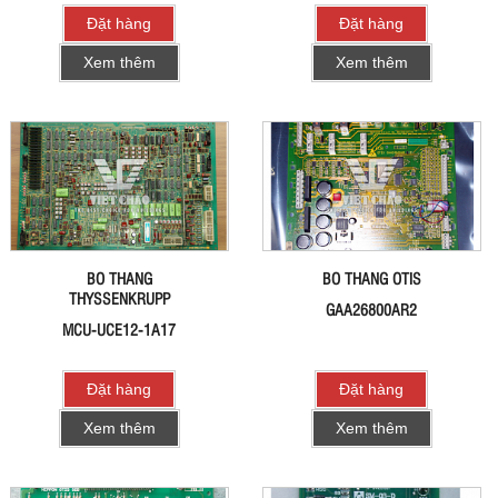
Đặt hàng
Đặt hàng
Xem thêm
Xem thêm
BO THANG
BO THANG OTIS
THYSSENKRUPP
GAA26800AR2
MCU-UCE12-1A17
Đặt hàng
Đặt hàng
Xem thêm
Xem thêm