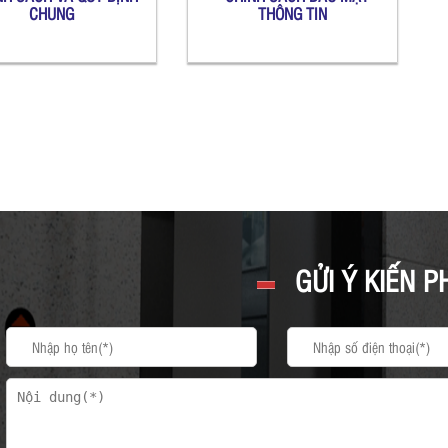
CHUNG
THÔNG TIN
GỬI Ý KIẾN P