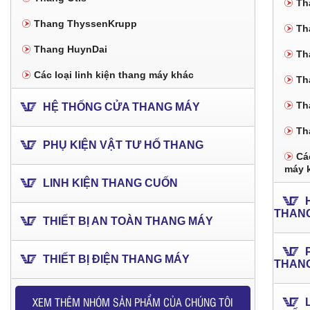
Th
Thang ThyssenKrupp
Th
Thang HuynDai
Th
Các loại linh kiện thang máy khác
Th
Th
HỆ THỐNG CỬA THANG MÁY
Th
PHỤ KIỆN VẬT TƯ HỐ THANG
Các
máy 
LINH KIỆN THANG CUỐN
THAN
THIẾT BỊ AN TOÀN THANG MÁY
THIẾT BỊ ĐIỆN THANG MÁY
THAN
XEM THÊM NHÓM SẢN PHẨM CỦA CHÚNG TÔI