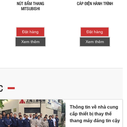
NÚT BẤM THANG
CÁP ĐIỆN HÀNH TRÌNH
MITSUBISHI
Đặt hàng
Đặt hàng
Xem thêm
Xem thêm
C
Thông tin về nhà cung
cấp thiết bị thay thế
thang máy đáng tin cậy