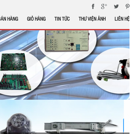
BÁN HÀNG
GIỎ HÀNG
TIN TỨC
THƯ VIỆN ẢNH
LIÊN HỆ