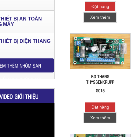
Đặt hàng
Xem thêm
THIẾT BỊ AN TOÀN
G MÁY
THIẾT BỊ ĐIỆN THANG
EM THÊM NHÓM SẢN
BO THANG
HẨM CỦA CHÚNG TÔI
THYSSENKRUPP
G015
VIDEO GIỚI THIỆU
Đặt hàng
Xem thêm