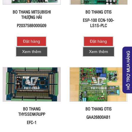
BO THANG MITSUBISHI
BO THANG OTIS
THƯỢNG HẢI
ESP-100 ECN-100-
P203758B000G09
LS1S-PLC
Đặt hàng
Đặt hàng
Xem thêm
Xem thêm
BO THANG
BO THANG OTIS
THYSSENKRUPP
GAA26800AB1
EFC-1