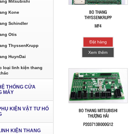
ang Mitsubishi
BO THANG
ang Kone
THYSSENKRUPP
ang Schindler
MF4
ang Otis
Đặt hàng
ang ThyssenKrupp
Xem thêm
ang HuynDai
 loại linh kiện thang
khác
HỆ THỐNG CỬA
G MÁY
PHỤ KIỆN VẬT TƯ HỐ
BO THANG MITSUBISHI
G
THƯỢNG HẢI
P203713B000G12
LINH KIỆN THANG