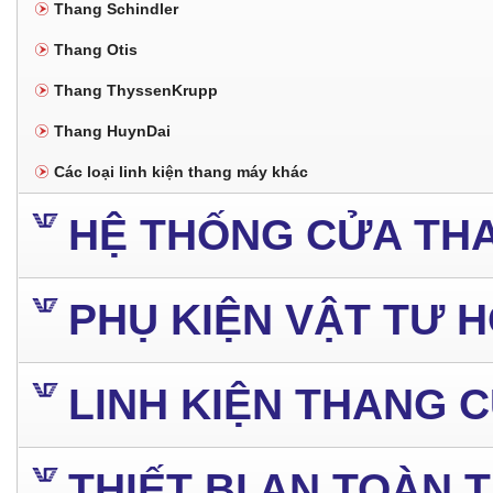
Thang Schindler
Thang Otis
Thang ThyssenKrupp
Thang HuynDai
Các loại linh kiện thang máy khác
HỆ THỐNG CỬA TH
PHỤ KIỆN VẬT TƯ 
LINH KIỆN THANG 
THIẾT BỊ AN TOÀN