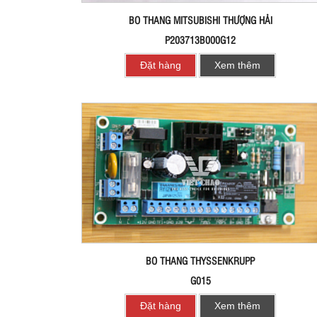
BO THANG MITSUBISHI THƯỢNG HẢI
P203713B000G12
Đặt hàng
Xem thêm
BO THANG THYSSENKRUPP
G015
Đặt hàng
Xem thêm