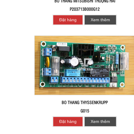
BO THANG MITSUBISHI THƯỢNG HẢI
P203713B000G12
Đặt hàng
Xem thêm
BO THANG THYSSENKRUPP
G015
Đặt hàng
Xem thêm