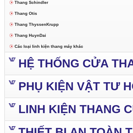
Thang Schindler
Thang Otis
Thang ThyssenKrupp
Thang HuynDai
Các loại linh kiện thang máy khác
HỆ THỐNG CỬA TH
PHỤ KIỆN VẬT TƯ 
LINH KIỆN THANG 
THIẾT BỊ AN TOÀN