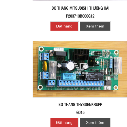
BO THANG MITSUBISHI THƯỢNG HẢI
P203713B000G12
Đặt hàng
Xem thêm
BO THANG THYSSENKRUPP
G015
Đặt hàng
Xem thêm